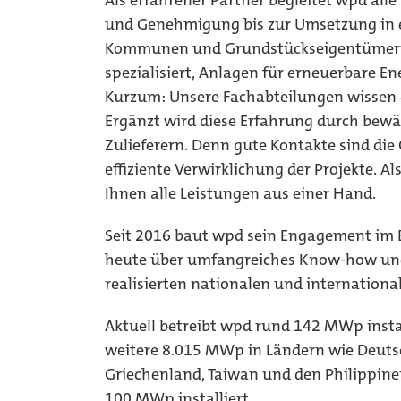
Als erfahrener Partner begleitet wpd all
und Genehmigung bis zur Umsetzung in 
Kommunen und Grundstückseigentümern. 
spezialisiert, Anlagen für erneuerbare En
Kurzum: Unsere Fachabteilungen wissen g
Ergänzt wird diese Erfahrung durch bewä
Zulieferern. Denn gute Kontakte sind die
effiziente Verwirklichung der Projekte. 
Ihnen alle Leistungen aus einer Hand.
Seit 2016 baut wpd sein Engagement im B
heute über umfangreiches Know-how und
realisierten nationalen und internationa
Aktuell betreibt wpd rund 142 MWp instal
weitere 8.015 MWp in Ländern wie Deutsc
Griechenland, Taiwan und den Philippine
100 MWp installiert.