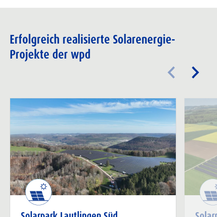
Erfolgreich realisierte Solarenergie-
Projekte der wpd
Solarpark Lautlingen Süd
Solar