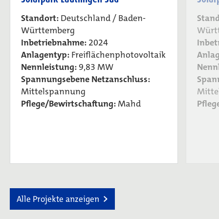
Standort:
Deutschland / Baden-
Stand
Württemberg
Würt
Inbetriebnahme:
2024
Inbe
Anlagentyp:
Freiflächenphotovoltaik
Anla
Nennleistung:
9,83 MW
Nennl
Spannungsebene Netzanschluss:
Span
Mittelspannung
Mitt
Pflege/Bewirtschaftung:
Mahd
Pfleg
Alle Projekte anzeigen