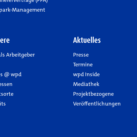
lieferverträge (PPA)
park-Management
iere
Aktuelles
ls Arbeitgeber
Presse
Termine
es @ wpd
wpd Inside
essen
Mediathek
tsorte
Projektbezogene
its
Veröffentlichungen