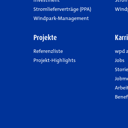
Investment
Strom
Stromlieferverträge (PPA)
Wind
Windpark-Management
Projekte
Karr
Referenzliste
wpd a
Projekt-Highlights
Jobs
Stori
Jobm
Arbei
Benef