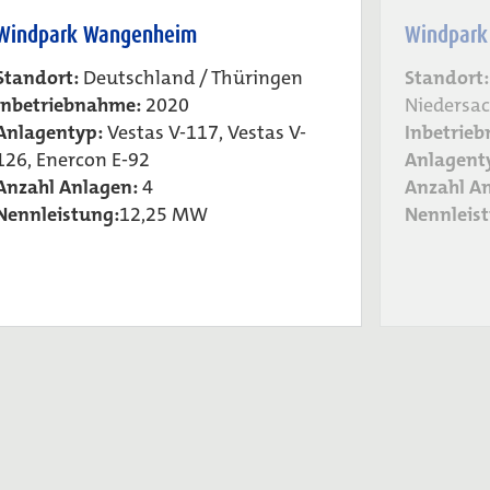
Windpark Wangenheim
Windpark
Standort:
Deutschland / Thüringen
Standort:
Inbetriebnahme:
2020
Niedersa
Anlagentyp:
Vestas V-117, Vestas V-
Inbetrie
126, Enercon E-92
Anlagent
Anzahl Anlagen:
4
Anzahl A
Nennleistung:
12,25 MW
Nennleis