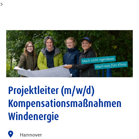
>
Projektleiter (m/w/d)
Kompensationsmaßnahmen
Windenergie
Hannover