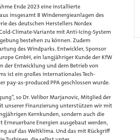
ahme Ende 2023 eine installierte
aus insgesamt 8 Windenergieanlagen des
rie des deutschen Herstellers Nordex
 Cold-Climate-Variante mit Anti-Icing-System
Umgebung bestehen zu können. Zudem
artung des Windparks. Entwickler, Sponsor
 europe GmbH, ein langjähriger Kunde der KfW
in der Entwicklung und dem Betrieb von
 ist ein großes internationales Tech-
er pay-as-produced PPA geschlossen wurde.
ng“, so Dr. Velibor Marjanovic, Mitglied der
t unserer Finanzierung unterstützen wir mit
ngjährigen Kernkunden, sondern auch die
lt Erneuerbare Energien ausgebaut werden,
ung auf das Weltklima. Und das mit Rückgriff
e Turbinen, die selbst unter