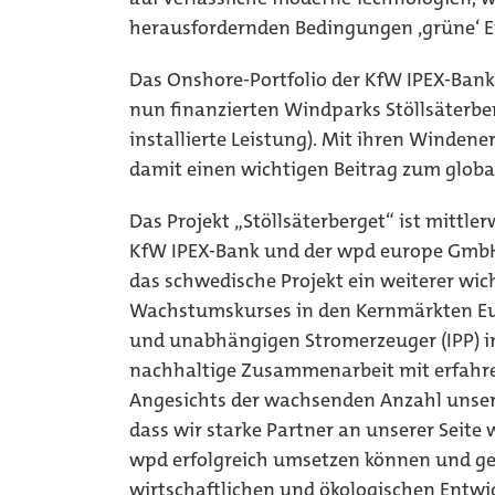
herausfordernden Bedingungen ‚grüne‘ E
Das Onshore-Portfolio der KfW IPEX-Bank 
nun finanzierten Windparks Stöllsäterbe
installierte Leistung). Mit ihren Windene
damit einen wichtigen Beitrag zum glob
Das Projekt „Stöllsäterberget“ ist mittle
KfW IPEX-Bank und der wpd europe GmbH 
das schwedische Projekt ein weiterer wic
Wachstumskurses in den Kernmärkten Eur
und unabhängigen Stromerzeuger (IPP) im
nachhaltige Zusammenarbeit mit erfahr
Angesichts der wachsenden Anzahl unsere
dass wir starke Partner an unserer Seite
wpd erfolgreich umsetzen können und g
wirtschaftlichen und ökologischen Entwick