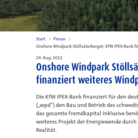
Start
Presse
Onshore Windpark Stöllsäterberget: KfW IPEX-Bank fi
29. Aug. 2022
Onshore Windpark Stöllsä
finanziert weiteres Wind
Die KfW IPEX-Bank finanziert für den d
(„wpd“) den Bau und Betrieb des schwedis
das gesamte Fremdkapital inklusive benöt
weiteres Projekt der Energiewende durch
Realität.