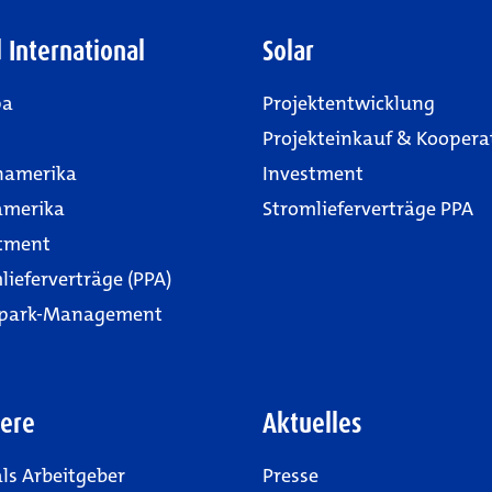
 International
Solar
pa
Projektentwicklung
Projekteinkauf & Koopera
namerika
Investment
amerika
Stromlieferverträge PPA
tment
lieferverträge (PPA)
park-Management
iere
Aktuelles
ls Arbeitgeber
Presse