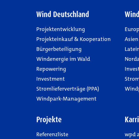
Wind Deutschland
Wind
Projektentwicklung
Euro
Projekteinkauf & Kooperation
Asien
Bürgerbeteiligung
Latei
Windenergie im Wald
Nord
Repowering
Inves
Investment
Strom
Stromlieferverträge (PPA)
Wind
Windpark-Management
Projekte
Karr
Referenzliste
wpd a