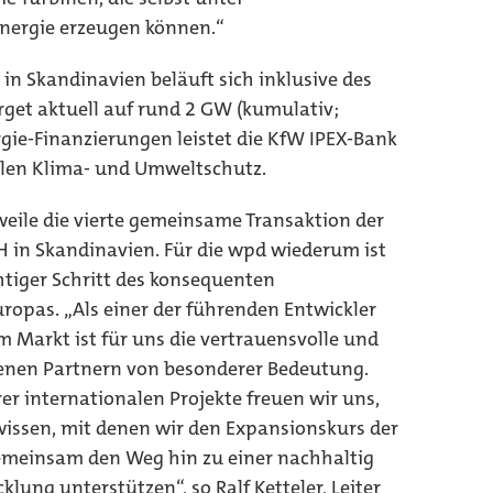
nergie erzeugen können.“
in Skandinavien beläuft sich inklusive des
rget aktuell auf rund 2 GW (kumulativ;
rgie-Finanzierungen leistet die KfW IPEX-Bank
alen Klima- und Umweltschutz.
rweile die vierte gemeinsame Transaktion der
in Skandinavien. Für die wpd wiederum ist
htiger Schritt des konsequenten
opas. „Als einer der führenden Entwickler
 Markt ist für uns die vertrauensvolle und
enen Partnern von besonderer Bedeutung.
r internationalen Projekte freuen wir uns,
 wissen, mit denen wir den Expansionskurs der
emeinsam den Weg hin zu einer nachhaltig
lung unterstützen“, so Ralf Ketteler, Leiter