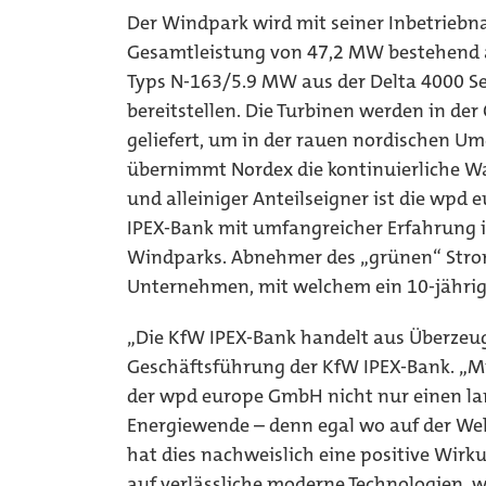
Der Windpark wird mit seiner Inbetriebn
Gesamtleistung von 47,2 MW bestehend 
Typs N-163/5.9 MW aus der Delta 4000 Se
bereitstellen. Die Turbinen werden in der
geliefert, um in der rauen nordischen 
übernimmt Nordex die kontinuierliche W
und alleiniger Anteilseigner ist die wpd
IPEX-Bank mit umfangreicher Erfahrung 
Windparks. Abnehmer des „grünen“ Stroms
Unternehmen, mit welchem ein 10-jährig
„Die KfW IPEX-Bank handelt aus Überzeugu
Geschäftsführung der KfW IPEX-Bank. „Mi
der wpd europe GmbH nicht nur einen la
Energiewende – denn egal wo auf der We
hat dies nachweislich eine positive Wirk
auf verlässliche moderne Technologien, wi