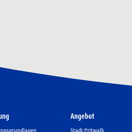
ung
Angebot
ungsgrundlagen
Stadt Pritwalk