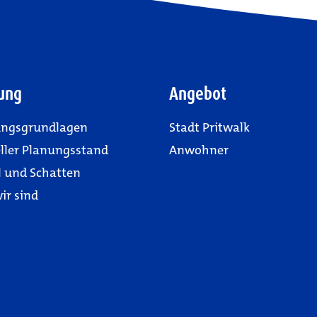
ung
Angebot
ungsgrundlagen
Stadt Pritwalk
ller Planungsstand
Anwohner
l und Schatten
ir sind