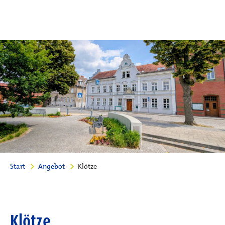
Start
Angebot
Klötze
Klötze