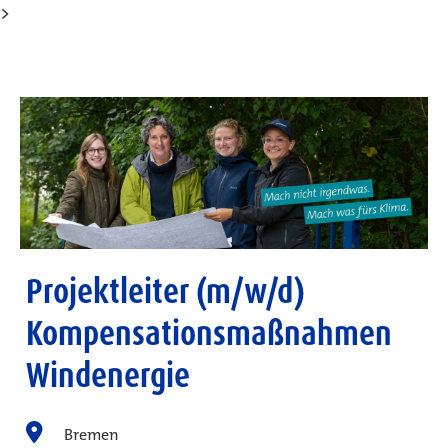
>
Projektleiter (m/w/d)
Kompensationsmaßnahmen
Windenergie
Bremen